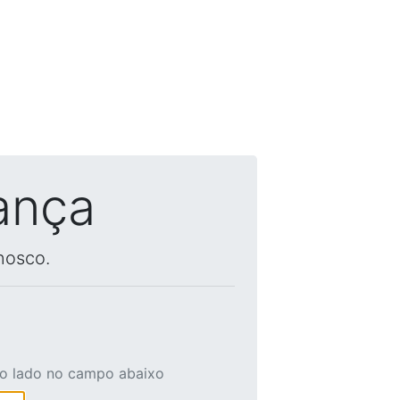
ança
nosco.
ao lado no campo abaixo