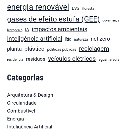
energia renovável
ESG
floresta
gases de efeito estufa (GEE)
governança
impactos ambientais
IA
hidrogênio
inteligência artificial
net zero
lítio
natureza
reciclagem
plástico
planta
políticas públicas
veículos elétricos
resíduos
água
residência
árvore
Categorias
Arquitetura & Design
Circularidade
Combustível
Energia
Inteligência Artificial