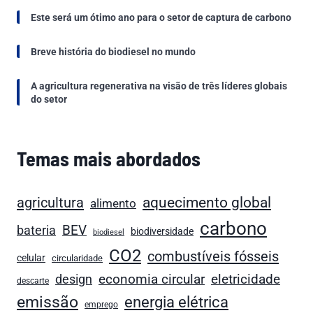
Este será um ótimo ano para o setor de captura de carbono
Breve história do biodiesel no mundo
A agricultura regenerativa na visão de três líderes globais
do setor
Temas mais abordados
agricultura
aquecimento global
alimento
carbono
bateria
BEV
biodiversidade
biodiesel
CO2
combustíveis fósseis
celular
circularidade
economia circular
design
eletricidade
descarte
emissão
energia elétrica
emprego