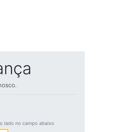
ança
nosco.
ao lado no campo abaixo