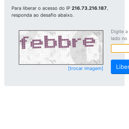
Para liberar o acesso
do IP
216.73.216.187
,
responda ao desafio abaixo.
Digite 
lado no
[trocar imagem]