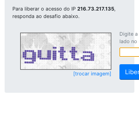
Para liberar o acesso
do IP
216.73.217.135
,
responda ao desafio abaixo.
Digite 
lado no
[trocar imagem]